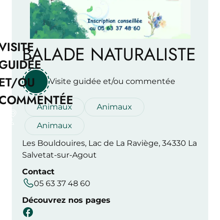
VISITE
BALADE NATURALISTE
GUIDÉE
ET/OU
Visite guidée et/ou commentée
COMMENTÉE
Animaux
Animaux
Animaux
Les Bouldouires, Lac de La Raviège, 34330 La
Salvetat-sur-Agout
Contact
05 63 37 48 60
Découvrez nos pages