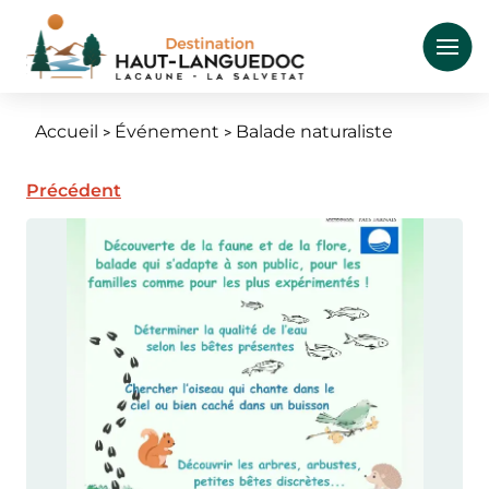
Aller
au
contenu
principal
Accueil
Événement
Balade naturaliste
Fil
d'Ariane
Précédent