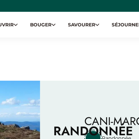
UVRIR
BOUGER
SAVOURER
SÉJOURNE
ION
CANI-MAR
RANDONNÉE
Randonnée