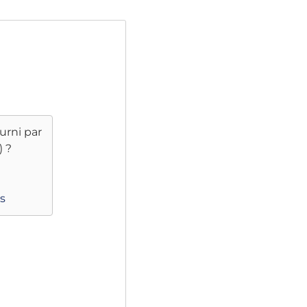
urni par
)
?
s