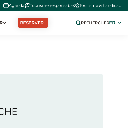
Agenda
Tourisme responsable
Tourisme & handicap
R
Select
RÉSERVER
RECHERCHER
your
langua
CHE