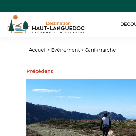
Aller
Menu
au
secondaire
contenu
MAIN
DÉCO
principal
NAVIGAT
Accueil
Événement
Cani-marche
Fil
d'Ariane
Précédent