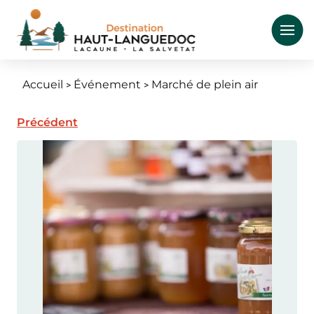
Aller
au
contenu
principal
Accueil
Événement
Marché de plein air
Fil
d'Ariane
Précédent