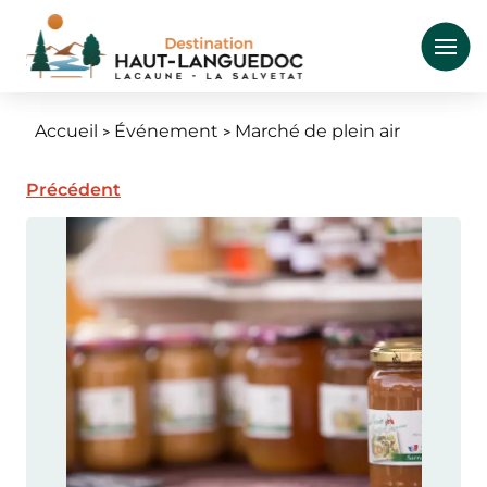
Aller
au
contenu
principal
Accueil
Événement
Marché de plein air
Fil
d'Ariane
Précédent