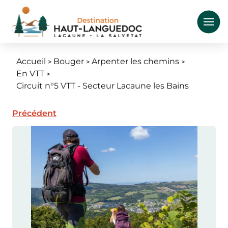
Aller
au
contenu
principal
Accueil
Bouger
Arpenter les chemins
Fil
En VTT
d'Ariane
Circuit n°5 VTT - Secteur Lacaune les Bains
Précédent