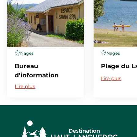
Nages
Nages
Bureau
Plage du L
d'information
Lire plus
touristique du lac
Lire plus
du Laouzas