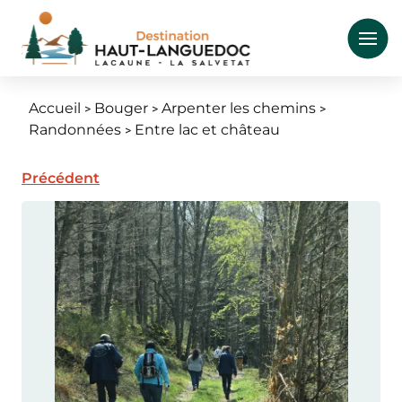
Aller
au
contenu
principal
Accueil
Bouger
Arpenter les chemins
Fil
Randonnées
Entre lac et château
d'Ariane
Précédent