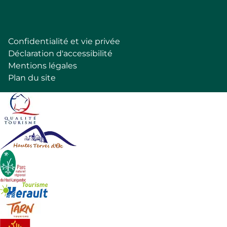
Confidentialité et vie privée
Pied
Déclaration d'accessibilité
de
Mentions légales
page
Plan du site