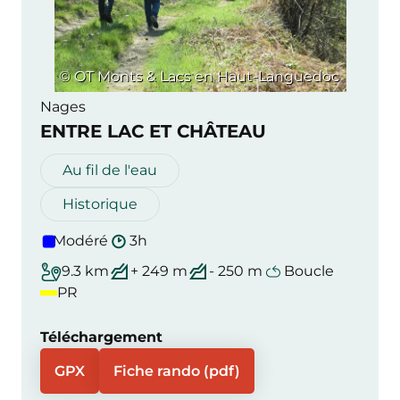
© OT Monts & Lacs en Haut-Languedoc
Nages
ENTRE LAC ET CHÂTEAU
Au fil de l'eau
Historique
Modéré
3h
9.3 km
+ 249 m
- 250 m
Boucle
PR
Téléchargement
GPX
Fiche rando (pdf)