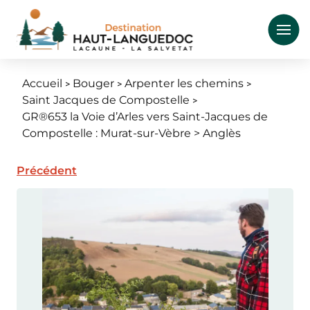
Aller
au
contenu
principal
Accueil
Bouger
Arpenter les chemins
Fil
Saint Jacques de Compostelle
d'Ariane
GR®653 la Voie d’Arles vers Saint-Jacques de
Compostelle : Murat-sur-Vèbre > Anglès
Précédent