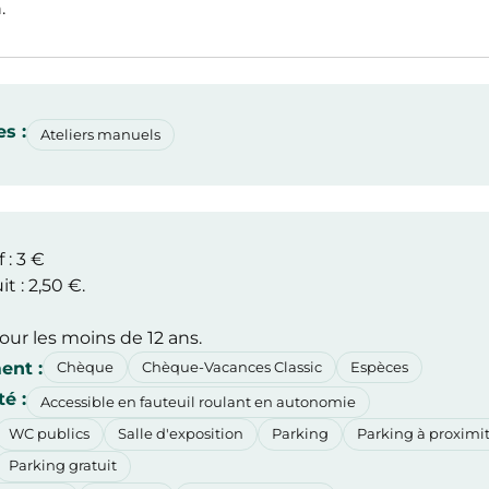
.
s :
Ateliers manuels
f : 3 €
it : 2,50 €.
our les moins de 12 ans.
ent :
Chèque
Chèque-Vacances Classic
Espèces
é :
Accessible en fauteuil roulant en autonomie
WC publics
Salle d'exposition
Parking
Parking à proximi
Parking gratuit