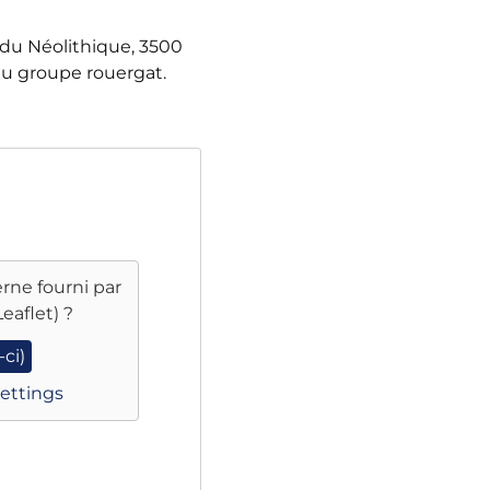
 du Néolithique, 3500
u groupe rouergat.
rne fourni par
Leaflet)
?
-ci)
ettings