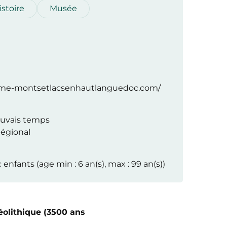
istoire
Musée
isme-montsetlacsenhautlanguedoc.com/
uvais temps
Régional
 enfants (age min : 6 an(s), max : 99 an(s))
éolithique (3500 ans