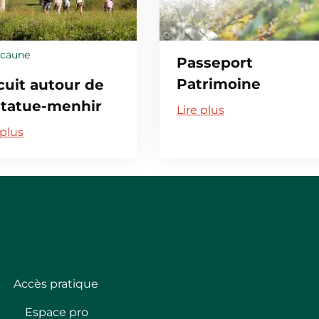
acaune
Passeport
Patrimoine
cuit autour de
statue-menhir
Lire plus
 Haute Vergne
 plus
Accès pratique
Espace pro