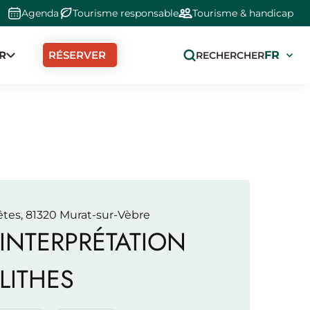
Agenda
Tourisme responsable
Tourisme & handicap
R
Select
RÉSERVER
RECHERCHER
your
langua
 fêtes, 81320 Murat-sur-Vèbre
INTERPRÉTATION
LITHES