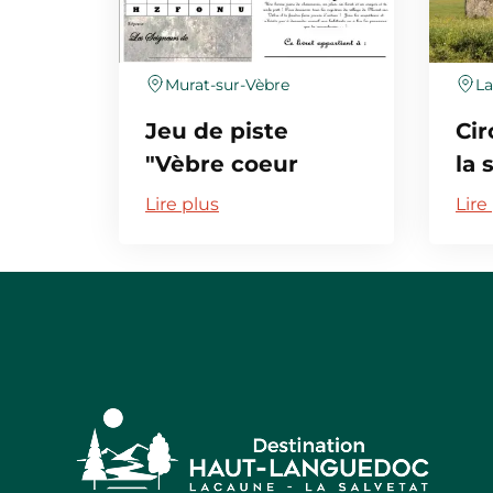
Murat-sur-Vèbre
L
Jeu de piste
Cir
"Vèbre coeur
la 
junior"
de
Lire plus
Lire