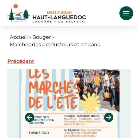
Aller
au
contenu
principal
Accueil
Bouger
Fil
Marchés des producteurs et artisans
d'Ariane
Précédent