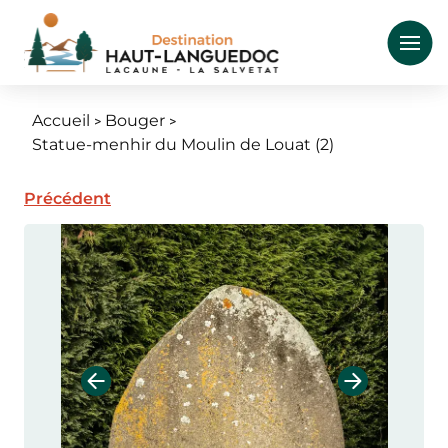
Aller
au
contenu
principal
Accueil
Bouger
Fil
Statue-menhir du Moulin de Louat (2)
d'Ariane
Précédent