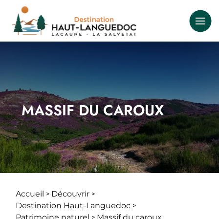
Aller
au
contenu
principal
MASSIF DU CAROUX
Accueil
Découvrir
Fil
Destination Haut-Languedoc
d'Ariane
Patrimoine naturel
Massif du caroux