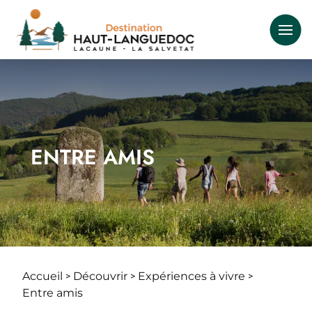
Aller
au
contenu
principal
ENTRE AMIS
Accueil
Découvrir
Expériences à vivre
Fil
Entre amis
d'Ariane