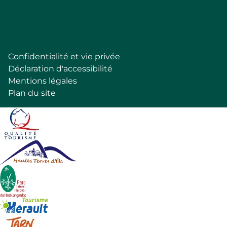
Follow
Confidentialité et vie privée
Pied
Déclaration d'accessibilité
de
Mentions légales
page
Plan du site