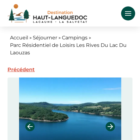
Aller
au
contenu
principal
Accueil
Séjourner
Campings
Fil
Parc Résidentiel de Loisirs Les Rives Du Lac Du
d'Ariane
Laouzas
Précédent