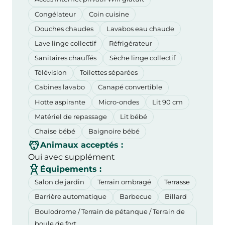
Congélateur
Coin cuisine
Douches chaudes
Lavabos eau chaude
Lave linge collectif
Réfrigérateur
Sanitaires chauffés
Sèche linge collectif
Télévision
Toilettes séparées
Cabines lavabo
Canapé convertible
Hotte aspirante
Micro-ondes
Lit 90 cm
Matériel de repassage
Lit bébé
Chaise bébé
Baignoire bébé
Animaux acceptés :
Oui avec supplément
Équipements :
Salon de jardin
Terrain ombragé
Terrasse
Barrière automatique
Barbecue
Billard
Boulodrome / Terrain de pétanque / Terrain de
boule de fort