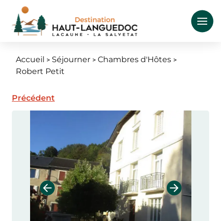
Aller
au
contenu
principal
Accueil
Séjourner
Chambres d'Hôtes
Fil
Robert Petit
d'Ariane
Précédent