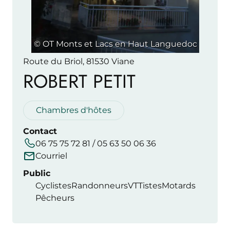
© OT Monts et Lacs en Haut Languedoc
Route du Briol, 81530 Viane
ROBERT PETIT
Chambres d'hôtes
Contact
06 75 75 72 81 / 05 63 50 06 36
Courriel
Public
Cyclistes
Randonneurs
VTTistes
Motards
Pêcheurs