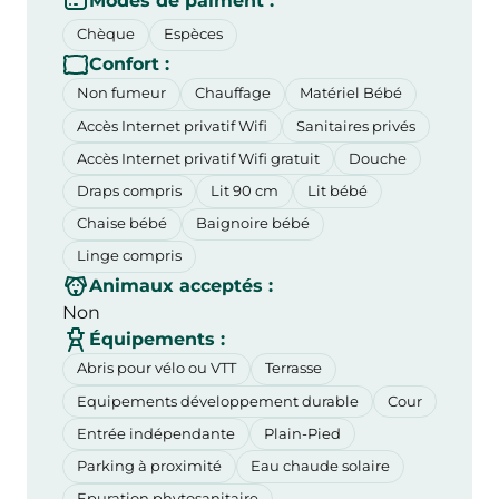
Modes de paiment :
Chèque
Espèces
Confort :
Non fumeur
Chauffage
Matériel Bébé
Accès Internet privatif Wifi
Sanitaires privés
Accès Internet privatif Wifi gratuit
Douche
Draps compris
Lit 90 cm
Lit bébé
Chaise bébé
Baignoire bébé
Linge compris
Animaux acceptés :
Non
Équipements :
Abris pour vélo ou VTT
Terrasse
Equipements développement durable
Cour
Entrée indépendante
Plain-Pied
Parking à proximité
Eau chaude solaire
Epuration phytosanitaire