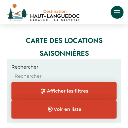
Aller
au
contenu
principal
CARTE DES LOCATIONS
SAISONNIÈRES
Rechercher
Afficher les filtres
Voir en liste