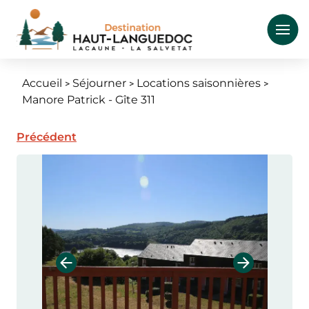
Aller
au
contenu
principal
Accueil
Séjourner
Locations saisonnières
Fil
Manore Patrick - Gîte 311
d'Ariane
Précédent