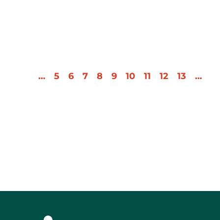
PAGINATION
…
Page
5
Page
6
Page
7
Page
8
Page
9
Page
10
Page
11
Page
12
Page
13
…
Première
Page
P
page
précédente
s