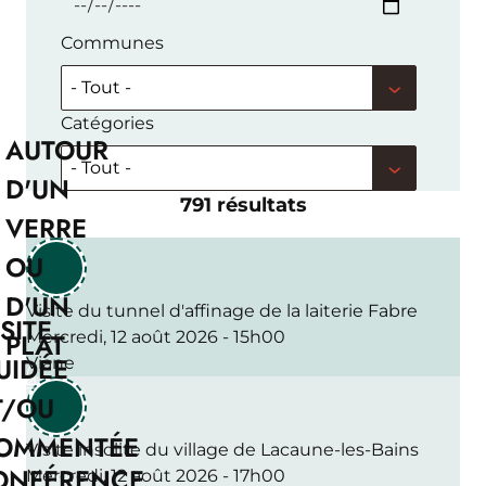
Communes
Catégories
AUTOUR
D'UN
791 résultats
VERRE
OU
D'UN
Visite du tunnel d'affinage de la laiterie Fabre
SITE
PLAT
Mercredi, 12 août 2026 - 15h00
UIDÉE
Viane
T/OU
OMMENTÉE
Visite insolite du village de Lacaune-les-Bains
ONFÉRENCE
Mercredi, 12 août 2026 - 17h00