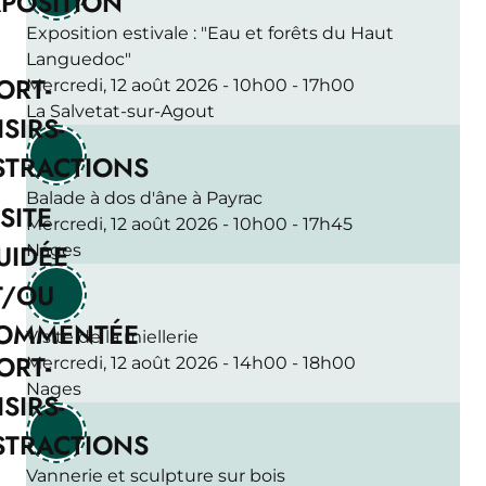
POSITION
Exposition estivale : "Eau et forêts du Haut
Languedoc"
ORT-
Mercredi, 12 août 2026 - 10h00 - 17h00
La Salvetat-sur-Agout
ISIRS-
STRACTIONS
Balade à dos d'âne à Payrac
SITE
Mercredi, 12 août 2026 - 10h00 - 17h45
UIDÉE
Nages
T/OU
OMMENTÉE
Visite de la miellerie
ORT-
Mercredi, 12 août 2026 - 14h00 - 18h00
Nages
ISIRS-
STRACTIONS
Vannerie et sculpture sur bois