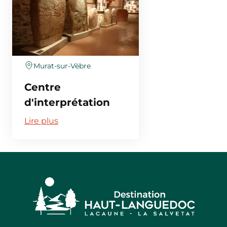
Murat-sur-Vèbre
Centre
d'interprétation
des Mégalithes
Lire plus