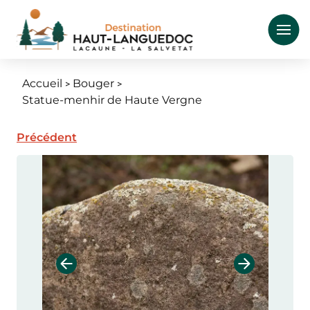
Aller
au
contenu
principal
Accueil
Bouger
Fil
Statue-menhir de Haute Vergne
d'Ariane
Précédent