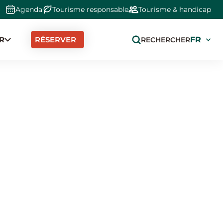
Agenda
Tourisme responsable
Tourisme & handicap
R
Select
RÉSERVER
RECHERCHER
your
langua